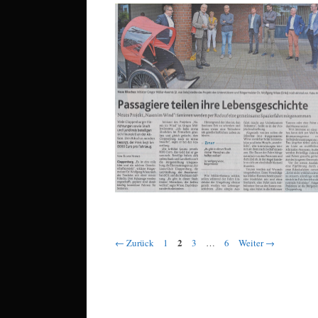
Seite
Seite
Seite
Seite
2
←
Zurück
1
3
…
6
Weiter
→