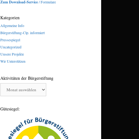
Zum Download-Service
/ Formulare
Kategorien
Allgemeine Info
Bürgerstiftung-Clp. informiert
Pressespiegel
Uncategorized
Unsere Projekte
Wir Unterstützen
Aktivitäten der Bürgerstiftung
Aktivitäten
der
Bürgerstiftung
Gütesiegel: