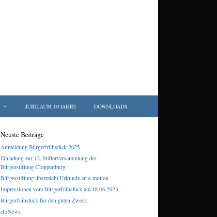
JUBILÄUM 10 JAHRE
DOWNLOADS
Neuste Beiträge
Anmeldung Bürgerfrühstück 2025
Einladung zur 12. Stifterversammlung der
Bürgerstiftung Cloppenburg
Bürgerstiftung überreicht Urkunde an e-motion
Impressionen vom Bürgerfrühstück am 18.06.2023
Bürgerfrühstück für den guten Zweck
clpNews