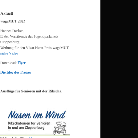
Aktuell
wageMUT 2023
Hannes Deeken,
Erster Vorsitzende des Jugendparlamets
Cloppenburg
Werbung für den Vikar-Henn-Preis wageMUT,
siehe Video
Download:
Flyer
Die Idee des Preises
Ausflüge für Senioren mit der Rikscha.