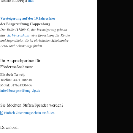
Weitere Infos/Flyer
hier.
Versteigerung auf der 10 Jahresfeier
der Bürgerstiftung Cloppenburg
Der Erlös (
17800 €
) der Versteigerung geht an
das
St. Vincenzhaus
, eine Einrichtung für Kinder
und Jugendliche, die im christlichen Miteinander
Lern- und Lebenswege finden.
Ihr Ansprechpartner für
Fördermaßnahmen:
Elisabeth Terwelp
Telefon 04471 708810
Mobil: 017624336466
info@buergerstiftung-clp.de
Sie Möchten Stifter/Spender werden?
Einfach Zeichnungsschein ausfüllen.
Download: