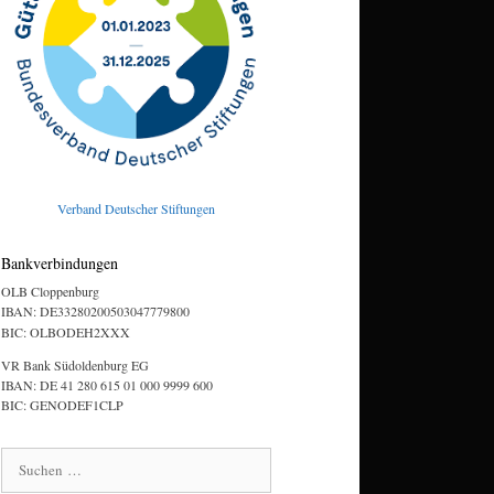
Verband Deutscher Stiftungen
Bankverbindungen
OLB Cloppenburg
IBAN: DE33280200503047779800
BIC: OLBODEH2XXX
VR Bank Südoldenburg EG
IBAN: DE 41 280 615 01 000 9999 600
BIC: GENODEF1CLP
Suchen
nach: