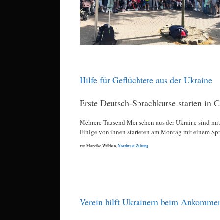
Hilfe für Geflüchtete aus der Ukraine
Erste Deutsch-Sprachkurse starten in 
Mehrere Tausend Menschen aus der Ukraine sind mi
Einige von ihnen starteten am Montag mit einem Spr
von Mareike Wübben,
Nordwest Zeitung
Verein hilft Ukrainern beim Ankomme