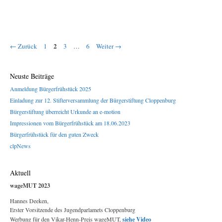
Seite
Seite
Seite
Seite
2
←
Zurück
1
3
…
6
Weiter
→
Neuste Beiträge
Anmeldung Bürgerfrühstück 2025
Einladung zur 12. Stifterversammlung der Bürgerstiftung Cloppenburg
Bürgerstiftung überreicht Urkunde an e-motion
Impressionen vom Bürgerfrühstück am 18.06.2023
Bürgerfrühstück für den guten Zweck
clpNews
Aktuell
wageMUT 2023
Hannes Deeken,
Erster Vorsitzende des Jugendparlamets Cloppenburg
Werbung für den Vikar-Henn-Preis wageMUT,
siehe Video