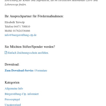
Einrichtung für Kinder und Jugendliche, die im christlichen Miteinander Lern- und
Lebenswege finden.
Ihr Ansprechpartner für Fördermaßnahmen:
Elisabeth Terwelp
Telefon 04471 708810
Mobil: 017624336466
info@buergerstiftung-clp.de
Sie Möchten Stifter/Spender werden?
Einfach Zeichnungsschein ausfüllen.
Download:
Zum Download-Service
/ Formulare
Kategorien
Allgemeine Info
Bürgerstiftung-Clp. informiert
Pressespiegel
Uncategorized