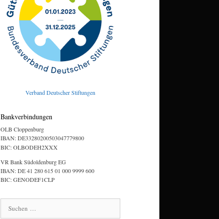
Verband Deutscher Stiftungen
Bankverbindungen
OLB Cloppenburg
IBAN: DE33280200503047779800
BIC: OLBODEH2XXX
VR Bank Südoldenburg EG
IBAN: DE 41 280 615 01 000 9999 600
BIC: GENODEF1CLP
Suchen
nach: