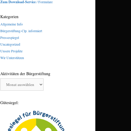
Zum Download-Service
/ Formulare
Kategorien
Allgemeine Info
Bürgerstiftung-Clp. informiert
Pressespiegel
Uncategorized
Unsere Projekte
Wir Unterstützen
Aktivitäten der Bürgerstiftung
Aktivitäten
der
Bürgerstiftung
Gütesiegel: