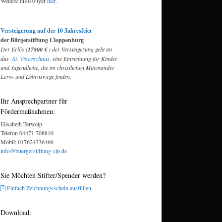
Weitere Infos/Flyer
hier.
Versteigerung auf der 10 Jahresfeier
der Bürgerstiftung Cloppenburg
Der Erlös (
17800 €
) der Versteigerung geht an
das
St. Vincenzhaus
, eine Einrichtung für Kinder
und Jugendliche, die im christlichen Miteinander
Lern- und Lebenswege finden.
Ihr Ansprechpartner für
Fördermaßnahmen:
Elisabeth Terwelp
Telefon 04471 708810
Mobil: 017624336466
info@buergerstiftung-clp.de
Sie Möchten Stifter/Spender werden?
Einfach Zeichnungsschein ausfüllen.
Download: