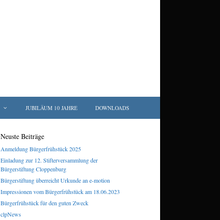
JUBILÄUM 10 JAHRE
DOWNLOADS
Neuste Beiträge
Anmeldung Bürgerfrühstück 2025
Einladung zur 12. Stifterversammlung der
Bürgerstiftung Cloppenburg
Bürgerstiftung überreicht Urkunde an e-motion
Impressionen vom Bürgerfrühstück am 18.06.2023
Bürgerfrühstück für den guten Zweck
clpNews