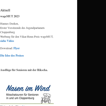
Aktuell
wageMUT 2023
Hannes Deeken,
Erster Vorsitzende des Jugendparlamets
Cloppenburg
Werbung für den Vikar-Henn-Preis wageMUT,
siehe Video
Download:
Flyer
Die Idee des Preises
Ausflüge für Senioren mit der Rikscha.