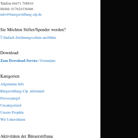
Telefon 04471 708810
Mobil: 017624336466
info@buergerstiftung-clp.de
Sie Möchten Stifter/Spender werden?
Einfach Zeichnungsschein ausfüllen.
Download:
Zum Download-Service
/ Formulare
Kategorien
Allgemeine Info
Bürgerstiftung-Clp. informiert
Pressespiegel
Uncategorized
Unsere Projekte
Wir Unterstützen
Aktivitäten der Bürgerstiftung