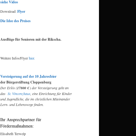
siehe Video
Download:
Flyer
Die Idee des Preises
Ausflüge für Senioren mit der Rikscha.
Weitere Infos/Flyer
hier.
Versteigerung auf der 10 Jahresfeier
der Bürgerstiftung Cloppenburg
Der Erlös (
17800 €
) der Versteigerung geht an
das
St. Vincenzhaus
, eine Einrichtung für Kinder
und Jugendliche, die im christlichen Miteinander
Lern- und Lebenswege finden.
Ihr Ansprechpartner für
Fördermaßnahmen:
Elisabeth Terwelp