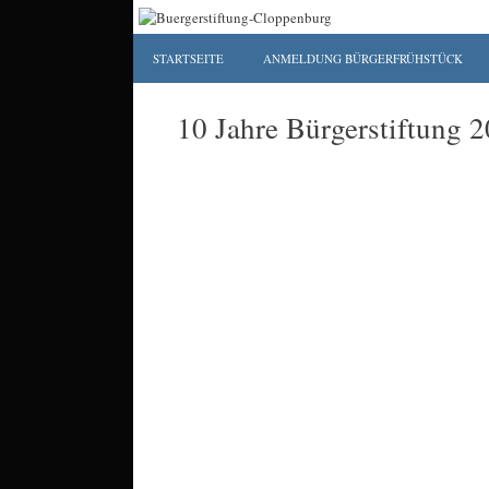
Zum
Inhalt
springen
STARTSEITE
ANMELDUNG BÜRGERFRÜHSTÜCK
10 Jahre Bürgerstiftung 