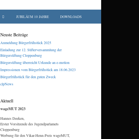
JUBILÄUM 10 JAHRE
DOWNLOADS
Neuste Beiträge
Anmeldung Bürgerfrühstück 2025
Einladung zur 12. Stifterversammlung der
Bürgerstiftung Cloppenburg
Bürgerstiftung überreicht Urkunde an e-motion
Impressionen vom Bürgerfrühstück am 18.06.2023
Bürgerfrühstück für den guten Zweck
clpNews
Aktuell
wageMUT 2023
Hannes Deeken,
Erster Vorsitzende des Jugendparlamets
Cloppenburg
Werbung für den Vikar-Henn-Preis wageMUT,