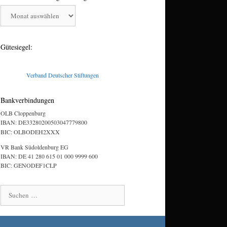
Aktivitäten
der
Bürgerstiftung
Gütesiegel:
Verband Deutscher Stiftungen
Bankverbindungen
OLB Cloppenburg
IBAN: DE33280200503047779800
BIC: OLBODEH2XXX
VR Bank Südoldenburg EG
IBAN: DE 41 280 615 01 000 9999 600
BIC: GENODEF1CLP
Suchen
nach: