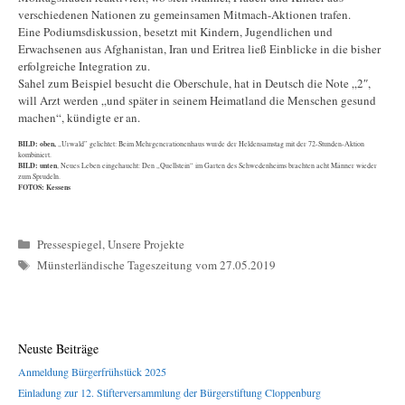
verschiedenen Nationen zu gemeinsamen Mitmach-Aktionen trafen.
Eine Podiumsdiskussion, besetzt mit Kindern, Jugendlichen und
Erwachsenen aus Afghanistan, Iran und Eritrea ließ Einblicke in die bisher
erfolgreiche Integration zu.
Sahel zum Beispiel besucht die Oberschule, hat in Deutsch die Note „2″,
will Arzt werden „und später in seinem Heimatland die Menschen gesund
machen“, kündigte er an.
BILD: oben,
„Urwald” gelichtet: Beim Mehrgenerationenhaus wurde der Heldensamstag mit der 72-Stunden-Aktion
kombiniert.
BILD: unten
, Neues Leben eingehaucht: Den „Quellstein“ im Garten des Schwedenheims brachten acht Männer wieder
zum Sprudeln.
FOTOS: Kessens
Kategorien
Pressespiegel
,
Unsere Projekte
Schlagwörter
Münsterländische Tageszeitung vom 27.05.2019
Neuste Beiträge
Anmeldung Bürgerfrühstück 2025
Einladung zur 12. Stifterversammlung der Bürgerstiftung Cloppenburg