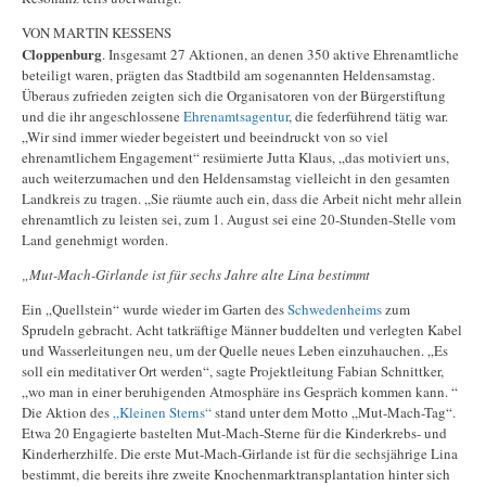
VON MARTIN KESSENS
Cloppenburg
. Insgesamt 27 Aktionen, an denen 350 aktive Ehrenamtliche
beteiligt waren, prägten das Stadtbild am sogenannten Heldensamstag.
Überaus zufrieden zeigten sich die Organisatoren von der Bürgerstiftung
und die ihr angeschlossene
Ehrenamtsagentur
, die federführend tätig war.
„Wir sind immer wieder begeistert und beeindruckt von so viel
ehrenamtlichem Engagement“ resümierte Jutta Klaus, „das motiviert uns,
auch weiterzumachen und den Heldensamstag vielleicht in den gesamten
Landkreis zu tragen. „Sie räumte auch ein, dass die Arbeit nicht mehr allein
ehrenamtlich zu leisten sei, zum 1. August sei eine 20-Stunden-Stelle vom
Land genehmigt worden.
„Mut-Mach-Girlande ist für sechs Jahre alte Lina bestimmt
Ein „Quellstein“ wurde wieder im Garten des
Schwedenheims
zum
Sprudeln gebracht. Acht tatkräftige Männer buddelten und verlegten Kabel
und Wasserleitungen neu, um der Quelle neues Leben einzuhauchen. „Es
soll ein meditativer Ort werden“, sagte Projektleitung Fabian Schnittker,
„wo man in einer beruhigenden Atmosphäre ins Gespräch kommen kann. “
Die Aktion des
„Kleinen Sterns“
stand unter dem Motto „Mut-Mach-Tag“.
Etwa 20 Engagierte bastelten Mut-Mach-Sterne für die Kinderkrebs- und
Kinderherzhilfe. Die erste Mut-Mach-Girlande ist für die sechsjährige Lina
bestimmt, die bereits ihre zweite Knochenmarktransplantation hinter sich