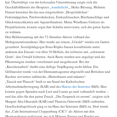
hat. Überwältigt von der kolossalen Unterstützung zeigte sich die
Geschäftsführerin des Hospizes „
wanderlicht
„, Heike Büssing. Mehrere
Frauen kreierten für das neu eingerichtete „Hospizlädchen“
Federmäppchen, Patchworkdecken, Einkaufstaschen, Briefumschläge und
Glückwunschkarten mit Aquarellmalerei. Maria Windhaus-Unützer als
Projektleiterin, konnte sogar ihre Schüler motivieren, sich der guten Sache
zu widmen.
Den Heldensamstag mit der 72-Stunden-Aktion verband das
Mehrgenerationenhaus. Hier wurde aus einem „Urwald“ wieder ein Garten
gezaubert. Sozialpädagogin Ilona Röpke-Jansen koordinierte unter
anderem den Einsatz von über 30 Helfern, die teilweise mit „schwerem
Gerät“, den Urwald lichteten. Auch Beete wurden neu angelegt und die
Pflasterungen wurden verschönert und ausgebessert. Bei der
„Knochenarbeit“ durfte eine deftige Verpflegung nicht fehlen. Ein
Grillmeister wurde von der Ehrenamtsagentur abgestellt und Brötchen und
Kuchen servierten zahlreiche „Hinterfrauen und-männer“.
„Tausch mit Plausch“ hieß es am Stand der Katholischen
Arbeitnehmerbewegung (KAB) und des
Hauses der Senioren
(HdS). Hier
konnte gegen Spenden nach Lust und Laune ge-und verhandelt werden –
und das alles für den guten Zweck. „Der Zuspruch ist enorm“, zeigten sich
Margret Abu-Ghazaleh (KAB) und Theresia Ostrowski (HdS) zufrieden.
Gesellschaftspolitisch ging es im Haus der Senioren (HdS) zu. Dort wurde
das „Cafe International Cloppenburg (CIC)“ als Aktion mit den
Montagsfrauen reaktiviert, wo sich Männer, Frauen und Kinder aus