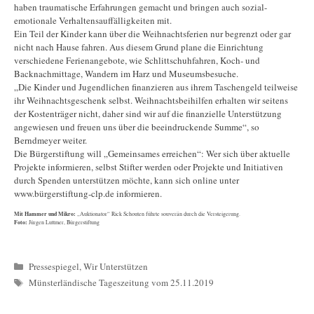
haben traumatische Erfahrungen gemacht und bringen auch sozial-
emotionale Verhaltensauffälligkeiten mit.
Ein Teil der Kinder kann über die Weihnachtsferien nur begrenzt oder gar
nicht nach Hause fahren. Aus diesem Grund plane die Einrichtung
verschiedene Ferienangebote, wie Schlittschuhfahren, Koch- und
Backnachmittage, Wandern im Harz und Museumsbesuche.
„Die Kinder und Jugendlichen finanzieren aus ihrem Taschengeld teilweise
ihr Weihnachtsgeschenk selbst. Weihnachtsbeihilfen erhalten wir seitens
der Kostenträger nicht, daher sind wir auf die finanzielle Unterstützung
angewiesen und freuen uns über die beeindruckende Summe“, so
Berndmeyer weiter.
Die Bürgerstiftung will „Gemeinsames erreichen“: Wer sich über aktuelle
Projekte informieren, selbst Stifter werden oder Projekte und Initiativen
durch Spenden unterstützen möchte, kann sich online unter
www.bürgerstiftung-clp.de informieren.
Mit Hammer und Mikro:
„Auktionator“ Rick Schouten führte souverän durch die Versteigerung.
Foto:
Jürgen Luttmer, Bürgerstiftung
Kategorien
Pressespiegel
,
Wir Unterstützen
Schlagwörter
Münsterländische Tageszeitung vom 25.11.2019