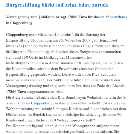
Bürgerstiftung blickt auf zehn Jahre zurück
Versteigerung zum Jubiläum bringt 17800 Euro für das
St. Vincenzhaus
in Cloppenburg
Cloppenburg
(mt). Mit seiner Unterschrift für die Satzung der
Bürgerstiftung Cloppenburg am 26. November 2009 gab Heinz-Josef
Imsiecke (†) den Startschuss für ehrenamtliches Engagement von Bürgern
für Bürger in Cloppenburg. Anlässlich dieses Ereignisses versammelten
sich rund 150 Gäste im Dorfkrug des Museumsdorfes.
Im Mittelpunkt an diesem Abend standen 17 Kunstobjekte, die in Teilen
die Künstler selbst oder aus dem Privatbesitz einzelner Gönner der
Bürgerstiftung gespendet wurden: Diese wurden von Rick Schouten
meistbietend versteigert. Der Auktionator führte mit Charme durch den
Versteigerungskatalog und trug somit dazu bei, dass am Ende des Abends
17800 Euro
eingenommen wurden.
Für diese Summe bedankte sich Rita Berndmeyer, Wohnheimleiterin des
St.
Vincenzhauses Cloppenburg
, an das der Gesamterlös fließt: „Wir sind eine
Wohneinrichtung mit schulpflichtigen Kindern und Jugendlichen mit dem
Förderbedarf im Bereich Lernen und Geistige Entwicklung. Es leben 90
Kinder und Jugendliche auf 10 Wohngruppen verteilt.“
Die Kinder und Jugendlichen, die in den Wohngruppen aufgenommen
werden, kommen teilweise aus schwierigen Familienverhältnissen. Sie