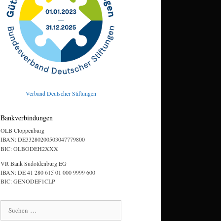
Verband Deutscher Stiftungen
Bankverbindungen
OLB Cloppenburg
IBAN: DE33280200503047779800
BIC: OLBODEH2XXX
VR Bank Südoldenburg EG
IBAN: DE 41 280 615 01 000 9999 600
BIC: GENODEF1CLP
Suchen
nach: