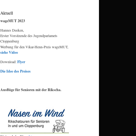
Aktuell
wageMUT 2023
Hannes Deeken,
Erster Vorsitzende des Jugendparlamets
Cloppenburg
Werbung für den Vikar-Henn-Preis wageMUT,
siehe Video
Download:
Flyer
Die Idee des Preises
Ausflüge für Senioren mit der Rikscha.