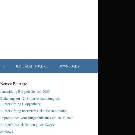
JUBILÄUM 10 JAHRE
DOWNLOADS
Neuste Beiträge
Anmeldung Bürgerfrühstück 2025
Einladung zur 12. Stifterversammlung der
Bürgerstiftung Cloppenburg
Bürgerstiftung überreicht Urkunde an e-motion
Impressionen vom Bürgerfrühstück am 18.06.2023
Bürgerfrühstück für den guten Zweck
clpNews