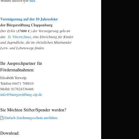
Weitere Infos/Flyer
hier.
Versteigerung auf der 10 Jahresfeier
der Bürgerstiftung Cloppenburg
Der Erlös (
17800 €
) der Versteigerung geht an
das
St. Vincenzhaus
, eine Einrichtung für Kinder
und Jugendliche, die im christlichen Miteinander
Lern- und Lebenswege finden.
Ihr Ansprechpartner für
Fördermaßnahmen:
Elisabeth Terwelp
Telefon 04471 708810
Mobil: 017624336466
info@buergerstiftung-clp.de
Sie Möchten Stifter/Spender werden?
Einfach Zeichnungsschein ausfüllen.
Download: