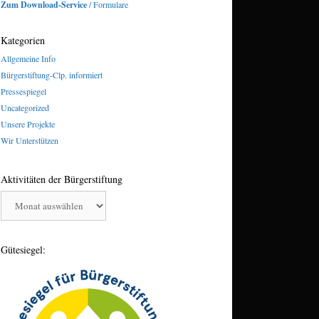
Zum Download-Service
/ Formulare
Kategorien
Allgemeine Info
Bürgerstiftung-Clp. informiert
Pressespiegel
Uncategorized
Unsere Projekte
Wir Unterstützen
Aktivitäten der Bürgerstiftung
Aktivitäten
der
Bürgerstiftung
Gütesiegel: