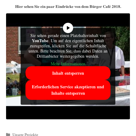
Hier sehen Sie ein paar Eindrücke von dem Bürger Café 2018.
Sie sehen gerade einen Platzhalterinhalt von
YouTube
. Um auf den eigentlichen Inhalt
zuzugreifen, klicken Sie auf die Schaltfläche
unten. Bitte beachten Sie, dass dabei Daten an
Drittanbieter weitergegeben werden.
Mehr Informationen
Inhalt entsperren
Erforderlichen Service akzeptieren und
Inhalte entsperren
Kategorien
Unsere Projekte