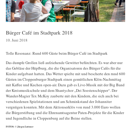
Bürger Café im Stadtpark 2018
10. Juni 2018
Tolle Resonanz: Rund 600 Gäste beim Bürger Café im Stadtpark
Das dumpfe Grollen ließ aufziehende Gewitter befürchten. Es war aber nur
das Gebläse der Hüpfburg, die die Organisatoren des Bürger Cafés für die
Kinder aufgebaut hatten. Das Wetter spielte mit und bescherte den rund 600
Gästen im Cloppenburger Stadtpark einen gemütlichen Klön-Nachmittag
mit Kaffee und Kuchen open-air. Dazu gab es Live-Musik mit der Big Band
der Kreismusikschule und dem Shantychor „Dei Soestenschipper“. Der
Wander-Magier Tex McKoy zauberte mit den Kindern, die sich auch bei
verschiedenen Spielstationen und am Schminkstand der Johanniter
vergnügen konnten. Mit dem Aktionserklös von rund 3.000 Euro wollen
die Bürgerstiftung und die Ehrenamtsagentur Paten-Projekte für die Kinder
und Jugendliche in Cloppenburg auf die Beine stellen.
FOTOS: © Jürgen Luttmer