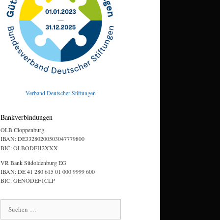
Verband Deutscher Stiftungen
Bankverbindungen
OLB Cloppenburg
IBAN: DE33280200503047779800
BIC: OLBODEH2XXX
VR Bank Südoldenburg EG
IBAN: DE 41 280 615 01 000 9999 600
BIC: GENODEF1CLP
Suchen
nach: