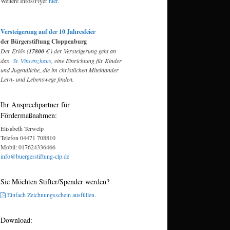
Weitere Infos/Flyer
hier.
Versteigerung auf der 10 Jahresfeier
der Bürgerstiftung Cloppenburg
Der Erlös (
17800 €
) der Versteigerung geht an
das
St. Vincenzhaus
, eine Einrichtung für Kinder
und Jugendliche, die im christlichen Miteinander
Lern- und Lebenswege finden.
Ihr Ansprechpartner für
Fördermaßnahmen:
Elisabeth Terwelp
Telefon 04471 708810
Mobil: 017624336466
info@buergerstiftung-clp.de
Sie Möchten Stifter/Spender werden?
Einfach Zeichnungsschein ausfüllen.
Download: