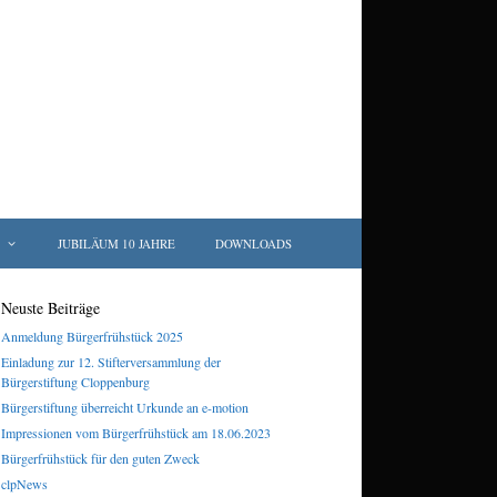
JUBILÄUM 10 JAHRE
DOWNLOADS
Neuste Beiträge
Anmeldung Bürgerfrühstück 2025
Einladung zur 12. Stifterversammlung der
Bürgerstiftung Cloppenburg
Bürgerstiftung überreicht Urkunde an e-motion
Impressionen vom Bürgerfrühstück am 18.06.2023
Bürgerfrühstück für den guten Zweck
clpNews