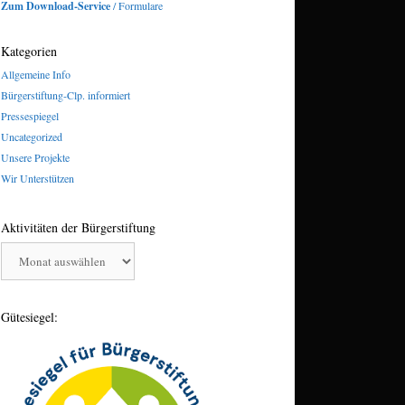
Zum Download-Service
/ Formulare
Kategorien
Allgemeine Info
Bürgerstiftung-Clp. informiert
Pressespiegel
Uncategorized
Unsere Projekte
Wir Unterstützen
Aktivitäten der Bürgerstiftung
Aktivitäten
der
Bürgerstiftung
Gütesiegel: