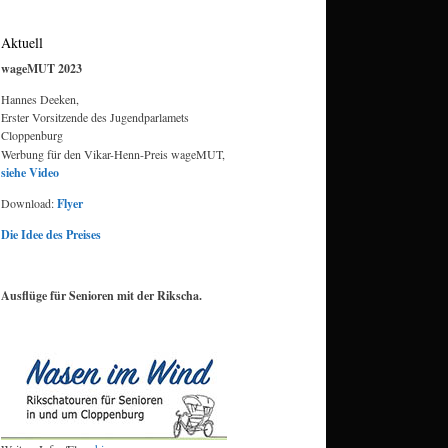
Aktuell
wageMUT 2023
Hannes Deeken,
Erster Vorsitzende des Jugendparlamets
Cloppenburg
Werbung für den Vikar-Henn-Preis wageMUT,
siehe Video
Download:
Flyer
Die Idee des Preises
Ausflüge für Senioren mit der Rikscha.