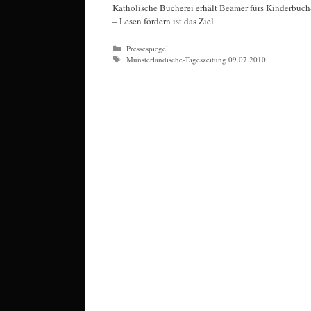
Katholische Bücherei erhält Beamer fürs Kinderbuc
– Lesen fördern ist das Ziel
Kategorien
Pressespiegel
Schlagwörter
Münsterländische-Tageszeitung 09.07.2010