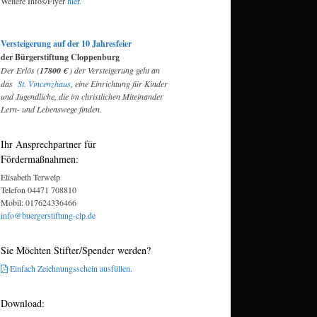
Weitere Infos/Flyer
hier.
Versteigerung auf der 10 Jahresfeier
der Bürgerstiftung Cloppenburg
Der Erlös (
17800 €
) der Versteigerung geht an
das
St. Vincenzhaus
, eine Einrichtung für Kinder
und Jugendliche, die im christlichen Miteinander
Lern- und Lebenswege finden.
Ihr Ansprechpartner für
Fördermaßnahmen:
Elisabeth Terwelp
Telefon 04471 708810
Mobil: 017624336466
info@buergerstiftung-clp.de
Sie Möchten Stifter/Spender werden?
Einfach Zeichnungsschein ausfüllen.
Download: