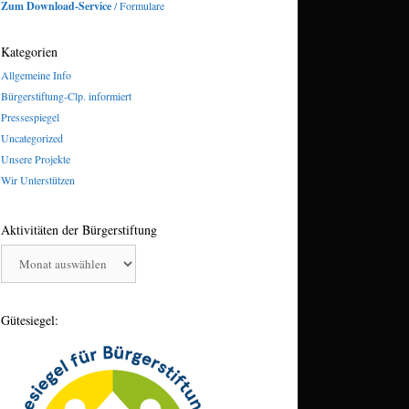
Zum Download-Service
/ Formulare
Kategorien
Allgemeine Info
Bürgerstiftung-Clp. informiert
Pressespiegel
Uncategorized
Unsere Projekte
Wir Unterstützen
Aktivitäten der Bürgerstiftung
Aktivitäten
der
Bürgerstiftung
Gütesiegel: