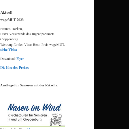
Aktuell
wageMUT 2023
Hannes Deeken,
Erster Vorsitzende des Jugendparlamets
Cloppenburg
Werbung für den Vikar-Henn-Preis wageMUT,
siehe Video
Download:
Flyer
Die Idee des Preises
Ausflüge für Senioren mit der Rikscha.