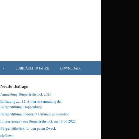
JUBILÄUM 10 JAHRE
DOWNLOADS
Neuste Beiträge
Anmeldung Bürgerfrühstück 2025
Einladung zur 12. Stifterversammlung der
Bürgerstiftung Cloppenburg
Bürgerstiftung überreicht Urkunde an e-motion
Impressionen vom Bürgerfrühstück am 18.06.2023
Bürgerfrühstück für den guten Zweck
clpNews