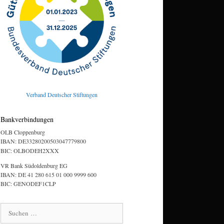
Verband Deutscher Stiftungen
Bankverbindungen
OLB Cloppenburg
IBAN: DE33280200503047779800
BIC: OLBODEH2XXX
VR Bank Südoldenburg EG
IBAN: DE 41 280 615 01 000 9999 600
BIC: GENODEF1CLP
Suchen
nach: