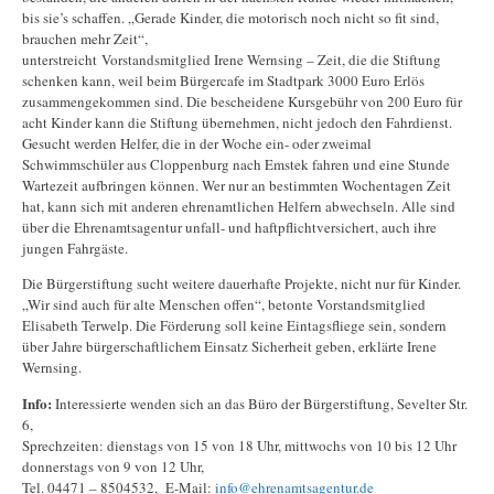
bis sie’s schaffen. „Gerade Kinder, die motorisch noch nicht so fit sind,
brauchen mehr Zeit“,
unterstreicht Vorstandsmitglied Irene Wernsing – Zeit, die die Stiftung
schenken kann, weil beim Bürgercafe im Stadtpark 3000 Euro Erlös
zusammengekommen sind. Die bescheidene Kursgebühr von 200 Euro für
acht Kinder kann die Stiftung übernehmen, nicht jedoch den Fahrdienst.
Gesucht werden Helfer, die in der Woche ein- oder zweimal
Schwimmschüler aus Cloppenburg nach Emstek fahren und eine Stunde
Wartezeit aufbringen können. Wer nur an bestimmten Wochentagen Zeit
hat, kann sich mit anderen ehrenamtlichen Helfern abwechseln. Alle sind
über die Ehrenamtsagentur unfall- und haftpflichtversichert, auch ihre
jungen Fahrgäste.
Die Bürgerstiftung sucht weitere dauerhafte Projekte, nicht nur für Kinder.
„Wir sind auch für alte Menschen offen“, betonte Vorstandsmitglied
Elisabeth Terwelp. Die Förderung soll keine Eintagsfliege sein, sondern
über Jahre bürgerschaftlichem Einsatz Sicherheit geben, erklärte Irene
Wernsing.
Info:
Interessierte wenden sich an das Büro der Bürgerstiftung, Sevelter Str.
6,
Sprechzeiten: dienstags von 15 von 18 Uhr, mittwochs von 10 bis 12 Uhr
donnerstags von 9 von 12 Uhr,
Tel. 04471 – 8504532, E-Mail:
info@ehrenamtsagentur.de