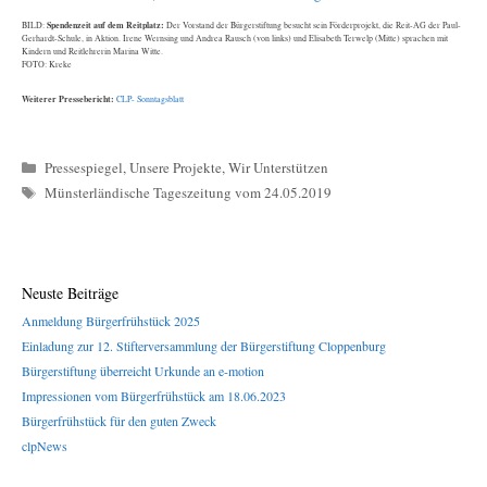
Spendenzeit auf dem Reitplatz:
BILD:
Der Vorstand der Bürgerstiftung besucht sein Förderprojekt, die Reit-AG der Paul-
Gerhardt-Schule, in Aktion. Irene Wernsing und Andrea Rausch (von links) und Elisabeth Terwelp (Mitte) sprachen mit
Kindern und Reitlehrerin Marina Witte.
FOTO: Kreke
Weiterer Pressebericht:
CLP- Sonntagsblatt
Kategorien
Pressespiegel
,
Unsere Projekte
,
Wir Unterstützen
Schlagwörter
Münsterländische Tageszeitung vom 24.05.2019
Neuste Beiträge
Anmeldung Bürgerfrühstück 2025
Einladung zur 12. Stifterversammlung der Bürgerstiftung Cloppenburg
Bürgerstiftung überreicht Urkunde an e-motion
Impressionen vom Bürgerfrühstück am 18.06.2023
Bürgerfrühstück für den guten Zweck
clpNews