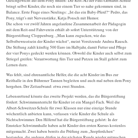
Gleichgewicht auf dem Pony finden: Die Reit-AG der Paul-Gerhardt-Schule
bringt selbst Kinder, die noch nie einem Tier so nahe gekommen sind, in
Balance. Erste Frage eines Neulings: „Ist das ein Baby-Pferd?“ Pedro, das
Pony, trägt’s mit Nervenstärke, Katja Ponsch mit Humor.
Die schon vor zwölf Jahren angelaufene Zusammenarbeit der Pädagogin
mit dem Reit-und Fahrverein erhält ab sofort Unterstützung von der
Bürgerstiftung Cloppenburg. „Man kann zugucken, wie das
Selbstbewusstsein der Kinder wächst“, meint Vorsitzende Andrea Rausch.
Die Stiftung zahlt künftig 500 Euro im Halbjahr, damit Futter und Pflege
der vier Ponys gedeckt werden können. Obwohl die Kinder auch selbst zum
Striegel greifen: Verantwortung fürs Tier und Putzen im Stall gehört zum
Lernen dazu.
Was fehlt, sind ehrenamtliche Helfer, die die acht Kinder im Bus zur
Reithalle in den Bührener Tannen begleiten und auch mal neben dem Pony
hergehen. Der Zeitaufwand: etwa zwei Stunden.
Lebensrettend könnte das zweite Projekt werden, das die Bürgerstiftung
fördert: Schwimmunterricht für Kinder ist ein Mangel-Fach. Weil die
Albert-Schweitzer-Schule für zwei Klassen nur eine einzige Stunde
wöchentlich anbieten kann, verlassen viele Kinder die Schule als
Nichtschwimmer. Den Hilferuf hat die Bürgerstiftung gehört: In der
Emsteker Schwimmhalle haben acht Kinder den ersten Kursus kostenlos
mitgemacht. Zwei haben bereits die Prüfung zum „Seepferdchen“
bestanden, die anderen dürfen in der nächsten Runde wieder mitmachen,