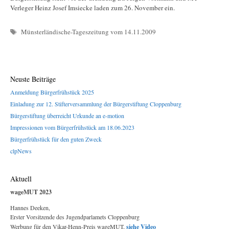
Verleger Heinz Josef Imsiecke laden zum 26. November ein.
Schlagwörter
Münsterländische-Tageszeitung vom 14.11.2009
Neuste Beiträge
Anmeldung Bürgerfrühstück 2025
Einladung zur 12. Stifterversammlung der Bürgerstiftung Cloppenburg
Bürgerstiftung überreicht Urkunde an e-motion
Impressionen vom Bürgerfrühstück am 18.06.2023
Bürgerfrühstück für den guten Zweck
clpNews
Aktuell
wageMUT 2023
Hannes Deeken,
Erster Vorsitzende des Jugendparlamets Cloppenburg
Werbung für den Vikar-Henn-Preis wageMUT,
siehe Video